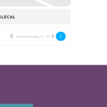
LECAL
Destination Address - Ademcoach opleiding []