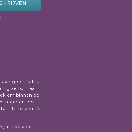
CHRIJVEN
.
r een groot Tetris
De afgelopen maanden mocht ik deelne
ftig zelfs, maar
respectvolle en professionele begelei
sook om binnen de
in een veilige, warme omgeving plaats
eel meer en ook
andere cursisten en ook van hen mocht
ct te blijven. Ik
heb opgedaan tijdens deze dagen. Er 
zelfvertrouwen. Dat was een mooie ont
Het geeft mij het gevoel dat ik stevi
rk, alsook voor
er zijn.