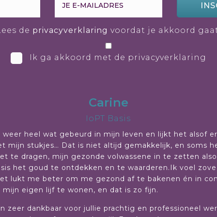
INS
Lees de
privacyverklaring
voordat je akkoord gaat
Ik ga akkoord met de privacyverklaring
Carine
IoPT Basis
 weer heel wat gebeurd in mijn leven en lijkt het alsof e
t mijn stukjes… Dat is niet altijd gemakkelijk, en soms he
et te dragen, mijn gezonde volwassene in te zetten al
risis het goud te ontdekken en te waarderen.Ik voel zov
et lukt me beter om me gezond af te bakenen én in conta
mijn eigen lijf te wonen, en dat is zo fijn.
den zeer dankbaar voor jullie prachtig en professioneel we