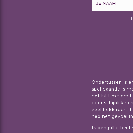
 een paar weken geleden. De
Ondertussen is er
is dat de onderhuidse boosheid van J en
spel gaande is me
men, zo mooi………Ze heeft veel meer
het lukt me om h
 energie is anders erdoor geworden in
ogenschijnlijke c
veel helderder… h
heb het gevoel in 
gen doen met zulke prachtige mensen
Ik ben jullie bei