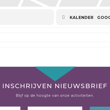
KALENDER
GOOG
emcoach opleiding []
INSCHRIJVEN NIEUWSBRIEF
Blijf op de hoogte van onze activiteiten.