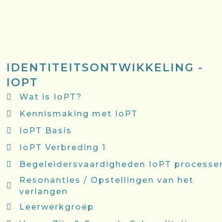
IDENTITEITSONTWIKKELING -
IOPT
Wat is IoPT?
Kennismaking met IoPT
IoPT Basis
IoPT Verbreding 1
Begeleidersvaardigheden IoPT processe
Resonanties / Opstellingen van het
verlangen
Leerwerkgroep