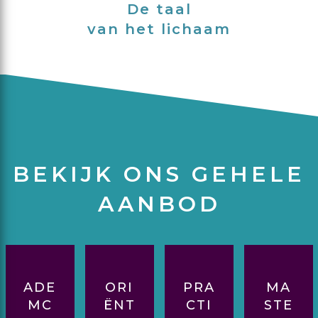
De taal
van het lichaam
BEKIJK ONS GEHELE
AANBOD
ADE
ORI
PRA
MA
MC
ËNT
CTI
STE