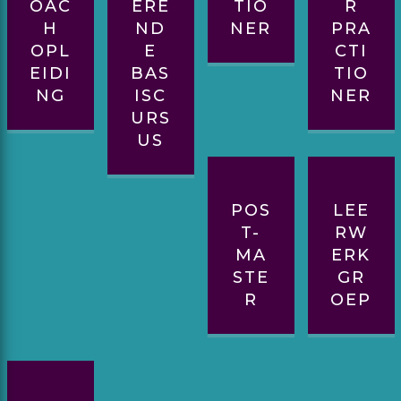
OAC
ERE
TIO
R
H
ND
NER
PRA
OPL
E
CTI
EIDI
BAS
TIO
NG
ISC
NER
URS
US
POS
LEE
T-
RW
MA
ERK
STE
GR
R
OEP