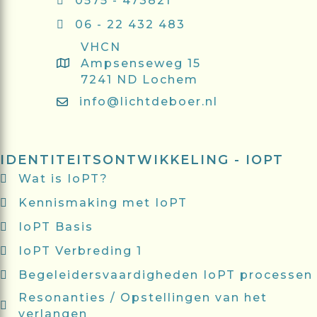
0575 - 473821
06 - 22 432 483
VHCN
Ampsenseweg 15
7241 ND Lochem
info@lichtdeboer.nl
IDENTITEITSONTWIKKELING - IOPT
Wat is IoPT?
Kennismaking met IoPT
IoPT Basis
IoPT Verbreding 1
Begeleidersvaardigheden IoPT processen
Resonanties / Opstellingen van het
verlangen