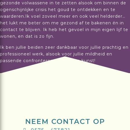
gezonde volwassene in te zetten alsook om binnen de
ogenschijnlijke crisis het goud te ontdekken en te
waarderen.Ik voel zoveel meer en ook veel helderder…
het lukt me beter om me gezond af te bakenen én in
contact te blijven. Ik heb het gevoel in mijn eigen lijf te
wonen, en dat is zo fijn.
Ik ben jullie beiden zeer dankbaar voor jullie prachtig en
professioneel werk, alsook voor jullie mildheid en
passende confronterende stijl. Een kunst!
NEEM CONTACT OP