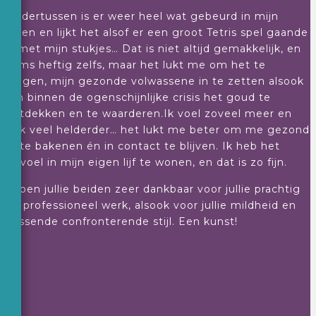
Ondertussen is er weer heel wat gebeurd in mijn
leven en lijkt het alsof er een groot Tetris spel gaande
I
is met mijn stukjes… Dat is niet altijd gemakkelijk, en
soms heftig zelfs, maar het lukt me om het te
dragen, mijn gezonde volwassene in te zetten alsook
om binnen de ogenschijnlijke crisis het goud te
ontdekken en te waarderen.Ik voel zoveel meer en
ook veel helderder… het lukt me beter om me gezond
n
af te bakenen én in contact te blijven. Ik heb het
gevoel in mijn eigen lijf te wonen, en dat is zo fijn.
d
Ik ben jullie beiden zeer dankbaar voor jullie prachtig
en professioneel werk, alsook voor jullie mildheid en
z
passende confronterende stijl. Een kunst!