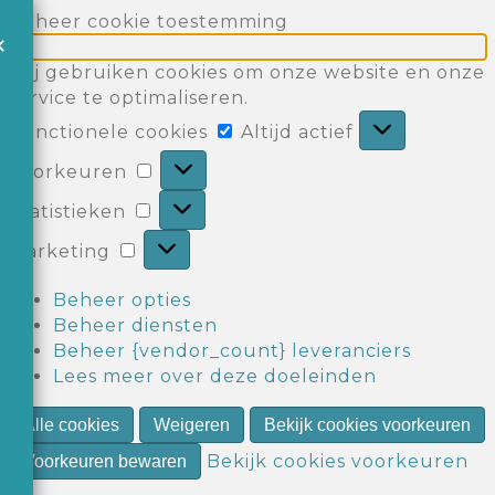
Beheer cookie toestemming
×
Wij gebruiken cookies om onze website en onze
service te optimaliseren.
Functionele
Functionele cookies
Altijd actief
cookies
Voorkeuren
Voorkeuren
Statistieken
Statistieken
Marketing
Marketing
Beheer opties
Beheer diensten
Beheer {vendor_count} leveranciers
Lees meer over deze doeleinden
Alle cookies
Weigeren
Bekijk cookies voorkeuren
Bekijk cookies voorkeuren
Voorkeuren bewaren