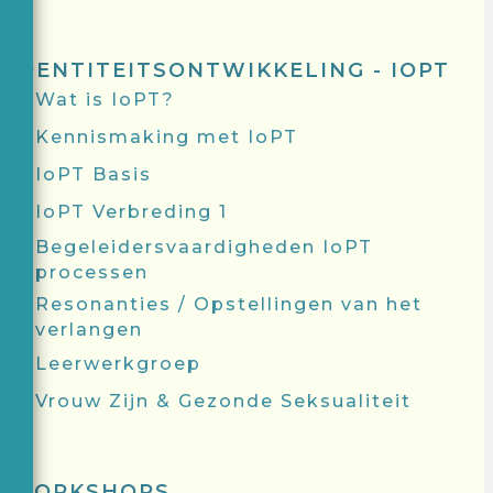
IDENTITEITSONTWIKKELING - IOPT
Wat is IoPT?
Kennismaking met IoPT
IoPT Basis
IoPT Verbreding 1
Begeleidersvaardigheden IoPT
processen
Resonanties / Opstellingen van het
verlangen
Leerwerkgroep
Vrouw Zijn & Gezonde Seksualiteit
WORKSHOPS