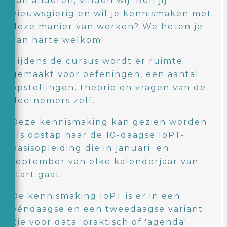
van anderen, vinden wij. Ben jij
nieuwsgierig en wil je kennismaken met
deze manier van werken? We heten je
van harte welkom!
Tijdens de cursus wordt er ruimte
gemaakt voor oefeningen, een aantal
opstellingen, theorie en vragen van de
deelnemers zelf.
Deze kennismaking kan gezien worden
als opstap naar de 10-daagse IoPT-
basisopleiding die in januari en
september van elke kalenderjaar van
start gaat.
De kennismaking IoPT is er in een
ééndaagse en een tweedaagse variant.
Zie voor data 'praktisch of 'agenda'.