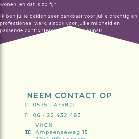
wonen, en dat is zo fijn.
Ik ben jullie beiden zeer dankbaar voor jullie prachtig en
professioneel werk, alsook voor jullie mildheid en
passende confronterende stijl. Een kunst!
NEEM CONTACT OP
0575 - 473821
06 - 22 432 483
VHCN
Ampsenseweg 15