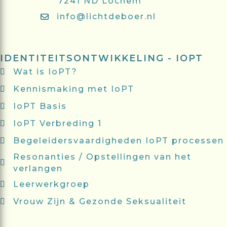
7241 ND Lochem
info@lichtdeboer.nl
IDENTITEITSONTWIKKELING - IOPT
Wat is IoPT?
Kennismaking met IoPT
IoPT Basis
IoPT Verbreding 1
Begeleidersvaardigheden IoPT processen
Resonanties / Opstellingen van het
verlangen
Leerwerkgroep
Vrouw Zijn & Gezonde Seksualiteit