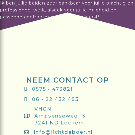
Ik ben jullie beiden zeer dankbaar voor jullie prachtig en
professioneel werk, alsook voor jullie mildheid en
passende confronterende stijl. Een kunst!
NEEM CONTACT OP
0575 - 473821
06 - 22 432 483
VHCN
Ampsenseweg 15
7241 ND Lochem
info@lichtdeboer.nl