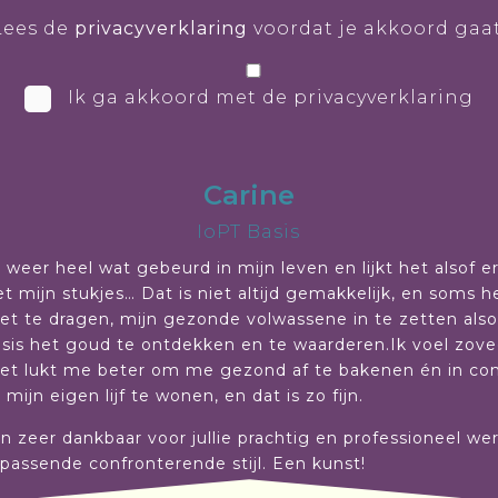
Lees de
privacyverklaring
voordat je akkoord gaat
Ik ga akkoord met de privacyverklaring
Carine
IoPT Basis
 weer heel wat gebeurd in mijn leven en lijkt het alsof e
t mijn stukjes… Dat is niet altijd gemakkelijk, en soms he
et te dragen, mijn gezonde volwassene in te zetten al
risis het goud te ontdekken en te waarderen.Ik voel zov
et lukt me beter om me gezond af te bakenen én in conta
mijn eigen lijf te wonen, en dat is zo fijn.
den zeer dankbaar voor jullie prachtig en professioneel we
n passende confronterende stijl. Een kunst!