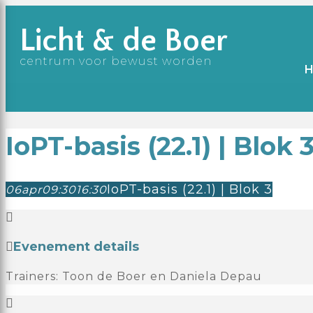
Licht & de Boer
centrum voor bewust worden
IoPT-basis (22.1) | Blok 
IoPT-basis (22.1) | Blok 3
06
apr
09:30
16:30
Evenement details
Trainers: Toon de Boer en Daniela Depau