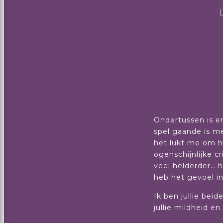
Ondertussen is er
spel gaande is me
het lukt me om h
ogenschijnlijke c
veel helderder… h
heb het gevoel in 
Ik ben jullie bei
jullie mildheid e