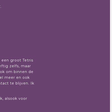
.
r een groot Tetris
ftig zelfs, maar
sook om binnen de
eel meer en ook
ct te blijven. Ik
rk, alsook voor