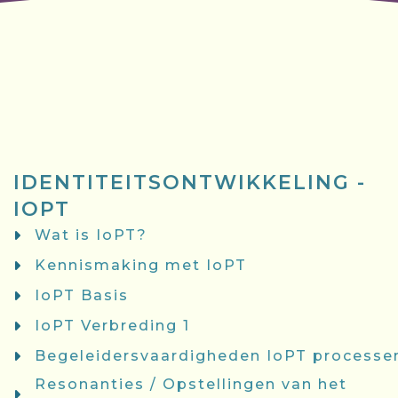
IDENTITEITSONTWIKKELING -
IOPT
Wat is IoPT?
Kennismaking met IoPT
IoPT Basis
IoPT Verbreding 1
Begeleidersvaardigheden IoPT processe
Resonanties / Opstellingen van het