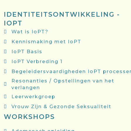
IDENTITEITSONTWIKKELING -
IOPT
Wat is IoPT?
Kennismaking met IoPT
IoPT Basis
IoPT Verbreding 1
Begeleidersvaardigheden IoPT processe
Resonanties / Opstellingen van het
verlangen
Leerwerkgroep
Vrouw Zijn & Gezonde Seksualiteit
WORKSHOPS