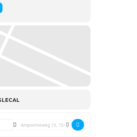
LECAL
Destination Address - Leerwerkgroep H []