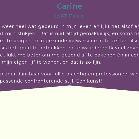
Carine
IoPT Basis
 weer heel wat gebeurd in mijn leven en lijkt het alsof e
t mijn stukjes… Dat is niet altijd gemakkelijk, en soms he
et te dragen, mijn gezonde volwassene in te zetten al
risis het goud te ontdekken en te waarderen.Ik voel zov
et lukt me beter om me gezond af te bakenen én in conta
mijn eigen lijf te wonen, en dat is zo fijn.
den zeer dankbaar voor jullie prachtig en professioneel we
n passende confronterende stijl. Een kunst!