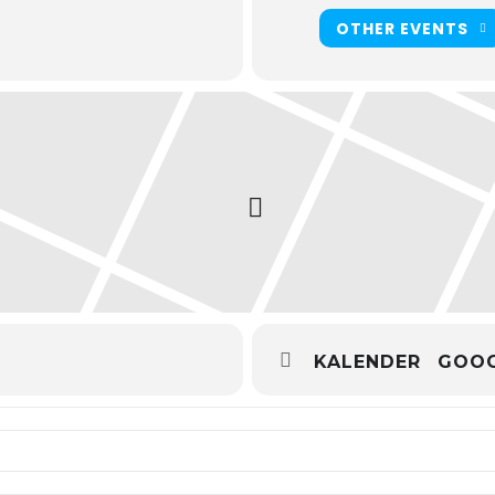
OTHER EVENTS
KALENDER
GOOG
erwerkgroep H []