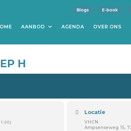
Blogs
E-book
OME
AANBOD
AGENDA
OVER ONS
EP H
Locatie
1:00)
VHCN
Ampsenseweg 15, 