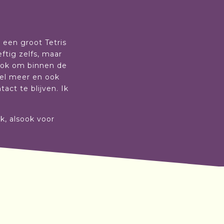
r een groot Tetris
ftig zelfs, maar
sook om binnen de
eel meer en ook
ct te blijven. Ik
rk, alsook voor