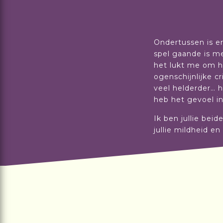
Ondertussen is er
spel gaande is me
het lukt me om h
ogenschijnlijke c
veel helderder… h
heb het gevoel in 
Ik ben jullie bei
jullie mildheid e