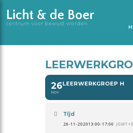
Licht & de Boer
centrum voor bewust worden
H
LEERWERKGRO
26
LEERWERKGROEP H
NOV
Tijd
26-11-2020
13:00
-
17:00
(GMT+0