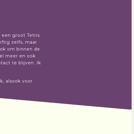
r een groot Tetris
ftig zelfs, maar
sook om binnen de
eel meer en ook
ct te blijven. Ik
rk, alsook voor