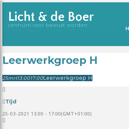
Licht & de Boer
centrum voor bewust worden
Leerwerkgroep H
Leerwerkgroep H
25
mrt
13:00
17:00
Tijd
25-03-2021
13:00
-
17:00
(GMT+01:00)