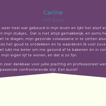
Carine
IoPT Basis
 weer heel wat gebeurd in mijn leven en lijkt het alsof e
t mijn stukjes… Dat is niet altijd gemakkelijk, en soms he
et te dragen, mijn gezonde volwassene in te zetten al
risis het goud te ontdekken en te waarderen.Ik voel zov
et lukt me beter om me gezond af te bakenen én in conta
mijn eigen lijf te wonen, en dat is zo fijn.
den zeer dankbaar voor jullie prachtig en professioneel we
n passende confronterende stijl. Een kunst!