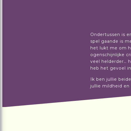
Ondertussen is er
spel gaande is me
het lukt me om h
ogenschijnlijke c
veel helderder… h
heb het gevoel in 
Ik ben jullie bei
jullie mildheid e