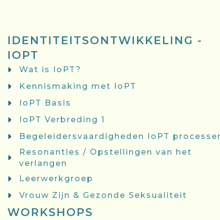
IDENTITEITSONTWIKKELING -
IOPT
Wat is IoPT?
Kennismaking met IoPT
IoPT Basis
IoPT Verbreding 1
Begeleidersvaardigheden IoPT processe
Resonanties / Opstellingen van het
verlangen
Leerwerkgroep
Vrouw Zijn & Gezonde Seksualiteit
WORKSHOPS