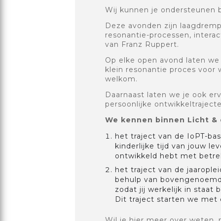
Wij kunnen je ondersteunen 
Deze avonden zijn laagdrempe
resonantie-processen, intera
van Franz Ruppert.
Op elke open avond laten we 
klein resonantie proces voor 
welkom.
Daarnaast laten we je ook er
persoonlijke ontwikkeltrajec
We kennen binnen Licht & 
het traject van de IoPT-bas
kinderlijke tijd van jouw l
ontwikkeld hebt met betrek
het traject van de jaaropl
behulp van bovengenoemde 
zodat jij werkelijk in staa
Dit traject starten we met
Wil je hier meer over weten, 