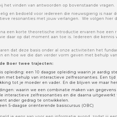
bij het vinden van antwoorden op bovenstaande vragen.
lig en bedoeld voor iedereen die nieuwsgierig is naar 
ctieve resonanties met jouw verlangen. We volgen hier 
na een korte theoretische introductie ervaren hoe een
wie daar op dat moment aan toe is. Iedereen die kennis 
varen dat deze basis onder al onze activiteiten het fun
ten en hoe we die dan verder vorm geven met behulp van 
de Boer twee trajecten:
is opleiding: een 10 daagse opleiding waarin je aardig s
even met behulp van interactieve zelfresonanties. Een tijd 
king tot je moeder en vader. En die blijven we maar her
eidingen: waarin we een combinatie maken van gegevens 
interactieve zelfresonanties en die daarna uitgewerkt 
t bent ander gedrag te ontwikkelen.
 een 5-daagse oriënterende basiscursus (OBC)
meld je eens aan voor een informatie avond, zodat jij ee