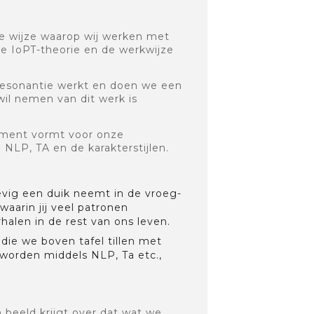
de wijze waarop wij werken met
de IoPT-theorie en de werkwijze
 resonantie werkt en doen we een
wil nemen van dit werk is
dament vormt voor onze
NLP, TA en de karakterstijlen.
tevig een duik neemt in de vroeg-
waarin jij veel patronen
halen in de rest van ons leven.
die we boven tafel tillen met
worden middels NLP, Ta etc.,
n beeld krijgt over dat wat we