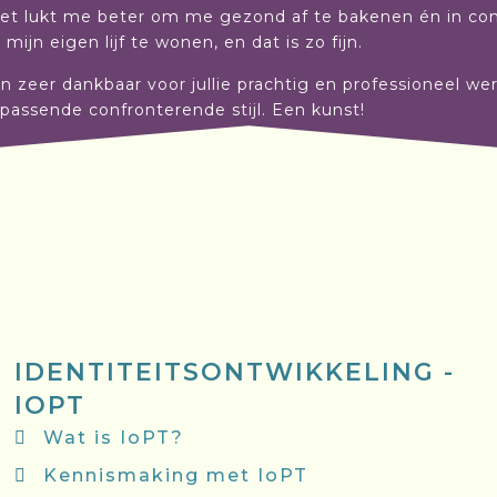
et lukt me beter om me gezond af te bakenen én in conta
mijn eigen lijf te wonen, en dat is zo fijn.
den zeer dankbaar voor jullie prachtig en professioneel we
n passende confronterende stijl. Een kunst!
IDENTITEITSONTWIKKELING -
IOPT
Wat is IoPT?
Kennismaking met IoPT