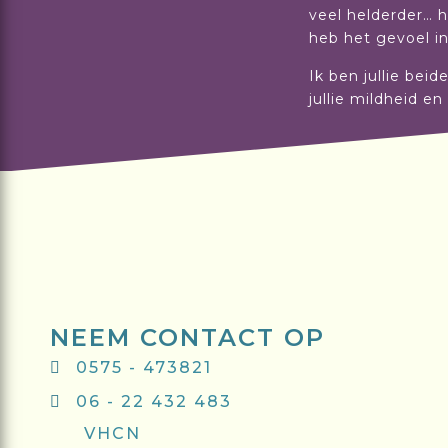
veel helderder… h
heb het gevoel in 
Ik ben jullie bei
jullie mildheid e
NEEM CONTACT OP
0575 - 473821
06 - 22 432 483
VHCN