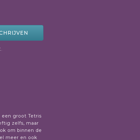
CHRIJVEN
.
r een groot Tetris
ftig zelfs, maar
sook om binnen de
eel meer en ook