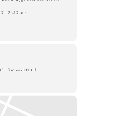
0 – 21.30 uur
7241 ND Lochem