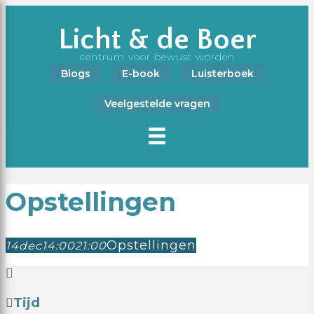
Licht & de Boer
centrum voor bewust worden
Blogs
E-book
Luisterboek
Veelgestelde vragen
Opstellingen
Opstellingen
14
dec
14:00
21:00
Tijd