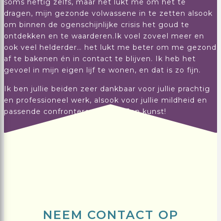
soms heftig zelfs, maar het lukt me om het te
dragen, mijn gezonde volwassene in te zetten alsook
om binnen de ogenschijnlijke crisis het goud te
ontdekken en te waarderen.Ik voel zoveel meer en
ook veel helderder… het lukt me beter om me gezond
af te bakenen én in contact te blijven. Ik heb het
gevoel in mijn eigen lijf te wonen, en dat is zo fijn.
Ik ben jullie beiden zeer dankbaar voor jullie prachtig
en professioneel werk, alsook voor jullie mildheid en
passende confronterende stijl. Een kunst!
NEEM CONTACT OP