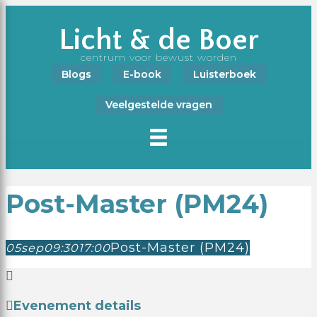
Licht & de Boer
centrum voor bewust worden
Blogs
E-book
Luisterboek
Veelgestelde vragen
Post-Master (PM24)
Post-Master (PM24)
05
sep
09:30
17:00
Evenement details