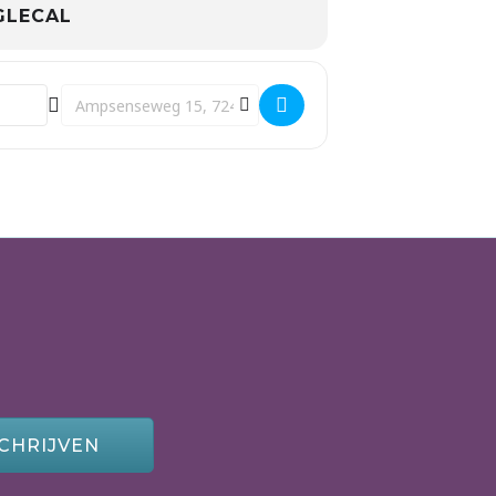
LECAL
Destination Address - Practitioner (P21) []
CHRIJVEN