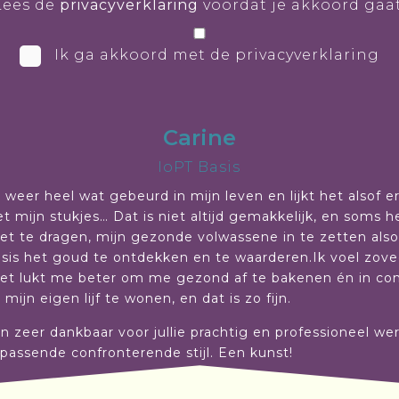
Lees de
privacyverklaring
voordat je akkoord gaat
Ik ga akkoord met de privacyverklaring
Carine
IoPT Basis
 weer heel wat gebeurd in mijn leven en lijkt het alsof e
t mijn stukjes… Dat is niet altijd gemakkelijk, en soms he
et te dragen, mijn gezonde volwassene in te zetten al
risis het goud te ontdekken en te waarderen.Ik voel zov
et lukt me beter om me gezond af te bakenen én in conta
mijn eigen lijf te wonen, en dat is zo fijn.
den zeer dankbaar voor jullie prachtig en professioneel we
n passende confronterende stijl. Een kunst!