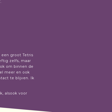
.
r een groot Tetris
ftig zelfs, maar
sook om binnen de
eel meer en ook
ct te blijven. Ik
rk, alsook voor