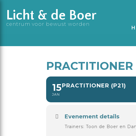
Licht & de Boer
centrum voor bewust worden
H
PRACTITIONER 
15
PRACTITIONER (P21)
JAN
Evenement details
Trainers: Toon de Boer en Da