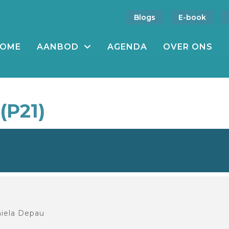
Blogs
E-book
OME
AANBOD
AGENDA
OVER ONS
(P21)
niela Depau