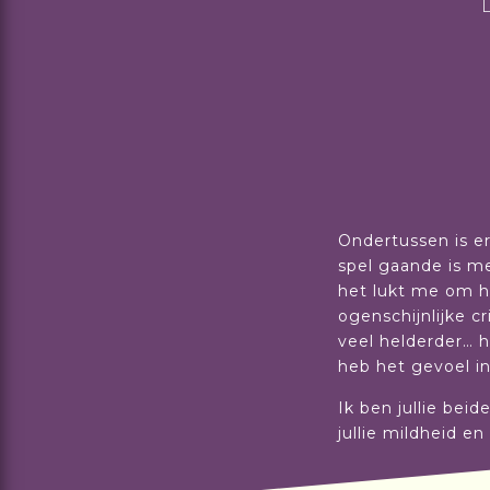
Ondertussen is er
spel gaande is me
het lukt me om h
ogenschijnlijke c
veel helderder… h
heb het gevoel in 
Ik ben jullie bei
jullie mildheid e