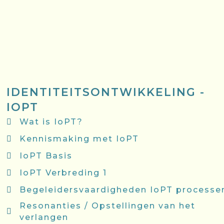
IDENTITEITSONTWIKKELING -
IOPT
Wat is IoPT?
Kennismaking met IoPT
IoPT Basis
IoPT Verbreding 1
Begeleidersvaardigheden IoPT processe
Resonanties / Opstellingen van het
verlangen