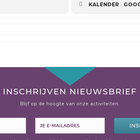
KALENDER
GOOG
ctitioner (P21) []
INSCHRIJVEN NIEUWSBRIEF
Blijf op de hoogte van onze activiteiten.
INS