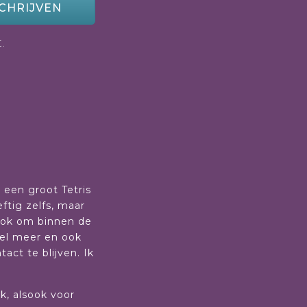
CHRIJVEN
.
r een groot Tetris
ftig zelfs, maar
sook om binnen de
eel meer en ook
ct te blijven. Ik
rk, alsook voor