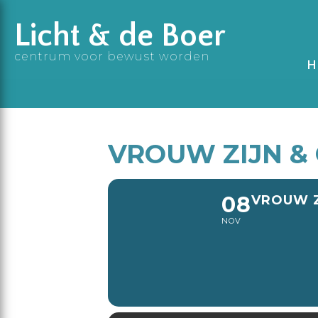
Licht & de Boer
centrum voor bewust worden
H
VROUW ZIJN &
08
VROUW Z
NOV