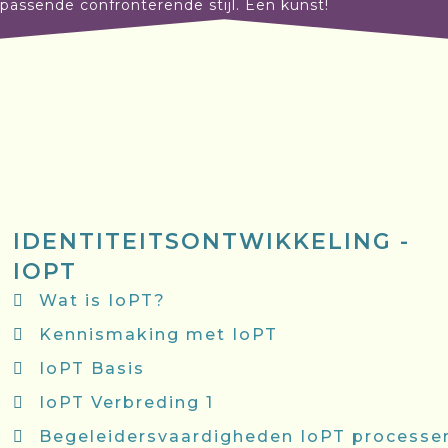
n passende confronterende stijl. Een kunst!
IDENTITEITSONTWIKKELING -
IOPT
Wat is IoPT?
Kennismaking met IoPT
IoPT Basis
IoPT Verbreding 1
Begeleidersvaardigheden IoPT processe