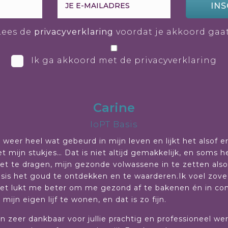
INS
Lees de
privacyverklaring
voordat je akkoord gaat
Ik ga akkoord met de privacyverklaring
Carine
IoPT Basis
 weer heel wat gebeurd in mijn leven en lijkt het alsof e
t mijn stukjes… Dat is niet altijd gemakkelijk, en soms he
et te dragen, mijn gezonde volwassene in te zetten al
risis het goud te ontdekken en te waarderen.Ik voel zov
et lukt me beter om me gezond af te bakenen én in conta
mijn eigen lijf te wonen, en dat is zo fijn.
den zeer dankbaar voor jullie prachtig en professioneel we