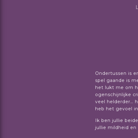
Ondertussen is er
spel gaande is me
het lukt me om h
ogenschijnlijke c
veel helderder… h
heb het gevoel in 
Ik ben jullie bei
jullie mildheid e