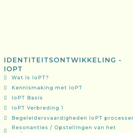
IDENTITEITSONTWIKKELING -
IOPT
Wat is IoPT?
Kennismaking met IoPT
IoPT Basis
IoPT Verbreding 1
Begeleidersvaardigheden IoPT processe
Resonanties / Opstellingen van het