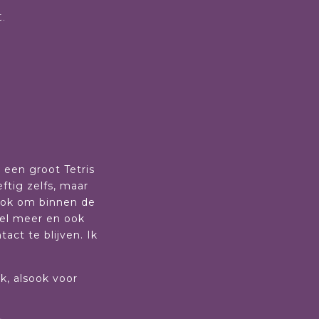
.
r een groot Tetris
ftig zelfs, maar
sook om binnen de
eel meer en ook
ct te blijven. Ik
rk, alsook voor