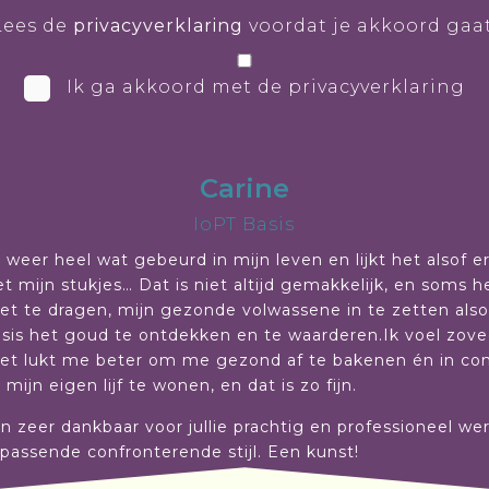
Lees de
privacyverklaring
voordat je akkoord gaat
Ik ga akkoord met de privacyverklaring
Carine
IoPT Basis
 weer heel wat gebeurd in mijn leven en lijkt het alsof e
t mijn stukjes… Dat is niet altijd gemakkelijk, en soms he
et te dragen, mijn gezonde volwassene in te zetten al
risis het goud te ontdekken en te waarderen.Ik voel zov
et lukt me beter om me gezond af te bakenen én in conta
mijn eigen lijf te wonen, en dat is zo fijn.
den zeer dankbaar voor jullie prachtig en professioneel we
n passende confronterende stijl. Een kunst!