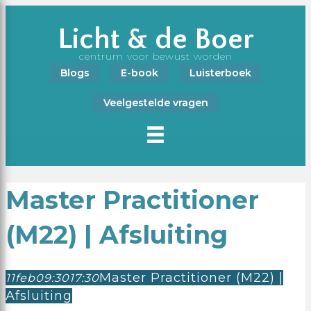
Licht & de Boer
centrum voor bewust worden
Blogs
E-book
Luisterboek
Veelgestelde vragen
Master Practitioner
(M22) | Afsluiting
Master Practitioner (M22) |
11
feb
09:30
17:30
Afsluiting