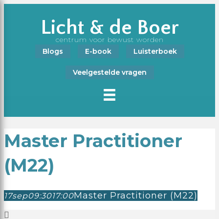
Licht & de Boer
centrum voor bewust worden
Blogs
E-book
Luisterboek
Veelgestelde vragen
Master Practitioner
(M22)
Master Practitioner (M22)
17
sep
09:30
17:00