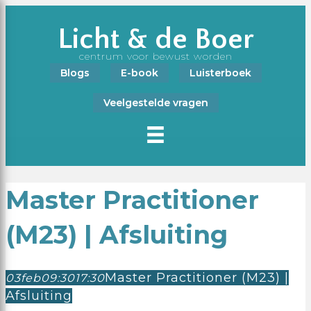
Licht & de Boer
centrum voor bewust worden
Blogs
E-book
Luisterboek
Veelgestelde vragen
Master Practitioner
(M23) | Afsluiting
Master Practitioner (M23) |
03
feb
09:30
17:30
Afsluiting