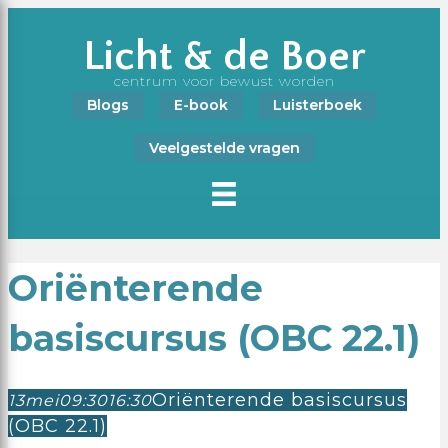
Licht & de Boer
centrum voor bewust worden
Blogs
E-book
Luisterboek
Veelgestelde vragen
Oriënterende
basiscursus (OBC 22.1)
Oriënterende basiscursus
13
mei
09:30
16:30
(OBC 22.1)