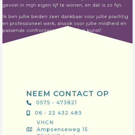
gevoel in mijn eigen lijf te wonen, en dat is zo fijn.
Ik ben jullie beiden zeer dankbaar voor jullie prachtig
en professioneel werk, alsook voor jullie mildheid en
passende confronterende stijl. Een kunst!
NEEM CONTACT OP
0575 - 473821
06 - 22 432 483
VHCN
Ampsenseweg 15