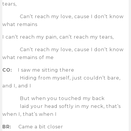
tears,
Can’t reach my love, cause I don’t know
what remains
I can’t reach my pain, can’t reach my tears,
Can’t reach my love, cause I don’t know
what remains of me
CO:
I saw me sitting there
Hiding from myself, just couldn’t bare,
and I, and I
But when you touched my back
laid your head softly in my neck, that’s
when I, that’s when I
BR:
Came a bit closer