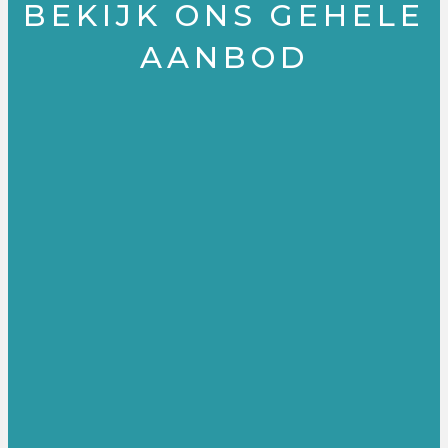
BEKIJK ONS GEHELE
AANBOD
ORI
PR
MA
PO
ËN
AC
ST
ST-
TE
TIT
ER
MA
RE
IO
PR
ST
ND
NE
AC
ER
E
R
TIT
BA
IO
SIS
NE
CU
R
LE
RS
ER