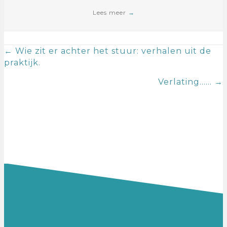
Lees meer
→
Posts
← Wie zit er achter het stuur: verhalen uit de
praktijk.
navigation
Verlating…… →