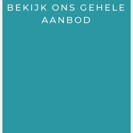
BEKIJK ONS GEHELE
AANBOD
ORI
PR
MA
PO
ËN
AC
ST
ST-
TE
TIT
ER
MA
RE
IO
PR
ST
ND
NE
AC
ER
E
R
TIT
BA
IO
SIS
NE
CU
R
LE
RS