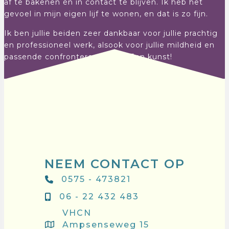
af te bakenen én in contact te blijven. Ik heb het
gevoel in mijn eigen lijf te wonen, en dat is zo fijn.
Ik ben jullie beiden zeer dankbaar voor jullie prachtig
en professioneel werk, alsook voor jullie mildheid en
passende confronterende stijl. Een kunst!
NEEM CONTACT OP
0575 - 473821
06 - 22 432 483
VHCN
Ampsenseweg 15